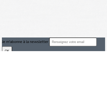
Je m'abonne à la newsletter
OK
Plan du site
Licences
Mentions légales
CGUV
Paramétrer vos cookies
Se connecter
Propulsé par AssoConnect, le logiciel des associations