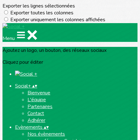
Exporter les lignes sélectionnées
Exporter toutes les colonnes
Exporter uniquement les colonnes affichées
Menu
Ajoutez un logo, un bouton, des réseaux sociaux
Cliquez pour éditer
Social+
▴
▾
Bienvenue
L'équipe
Partenaires
Contact
Adhérer
Evènements
▴
▾
Nos évènements