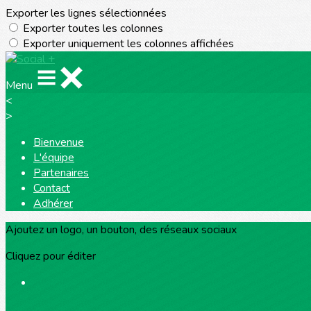
Exporter les lignes sélectionnées
Exporter toutes les colonnes
Exporter uniquement les colonnes affichées
Menu
<
>
Bienvenue
L'équipe
Partenaires
Contact
Adhérer
Ajoutez un logo, un bouton, des réseaux sociaux
Cliquez pour éditer