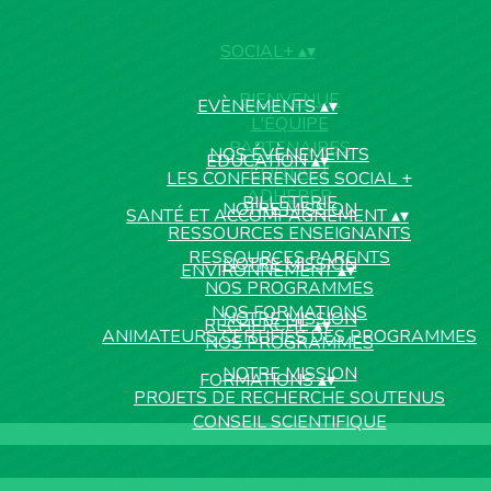
SOCIAL+
▴
▾
BIENVENUE
EVÈNEMENTS
▴
▾
L'ÉQUIPE
PARTENAIRES
NOS ÉVÈNEMENTS
EDUCATION
▴
▾
CONTACT
LES CONFÉRENCES SOCIAL +
ADHÉRER
BILLETERIE
NOTRE MISSION
SANTÉ ET ACCOMPAGNEMENT
▴
▾
RESSOURCES ENSEIGNANTS
RESSOURCES PARENTS
NOTRE MISSION
ENVIRONNEMENT
▴
▾
NOS PROGRAMMES
NOS FORMATIONS
NOTRE MISSION
RECHERCHE
▴
▾
ANIMATEURS CERTIFIÉS DES PROGRAMMES
NOS PROGRAMMES
NOTRE MISSION
FORMATIONS
▴
▾
PROJETS DE RECHERCHE SOUTENUS
CONSEIL SCIENTIFIQUE