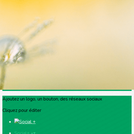
Exporter les lignes sélectionnées
Exporter toutes les colonnes
Exporter uniquement les colonnes affichées
Menu
<
>
Bienvenue
L'équipe
Partenaires
Contact
Adhérer
Ajoutez un logo, un bouton, des réseaux sociaux
Cliquez pour éditer
Social+
▴
▾