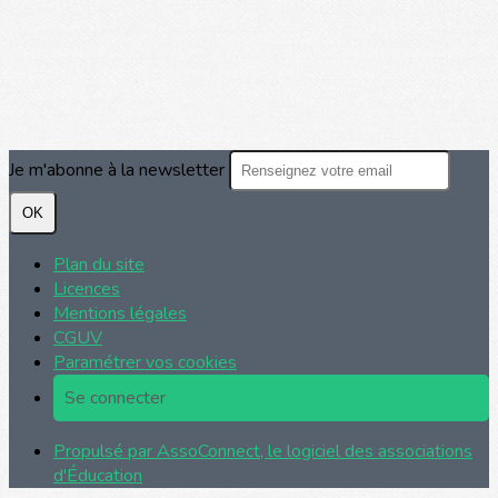
Je m'abonne à la newsletter
OK
Plan du site
Licences
Mentions légales
CGUV
Paramétrer vos cookies
Se connecter
Propulsé par AssoConnect, le logiciel des associations
d'Éducation