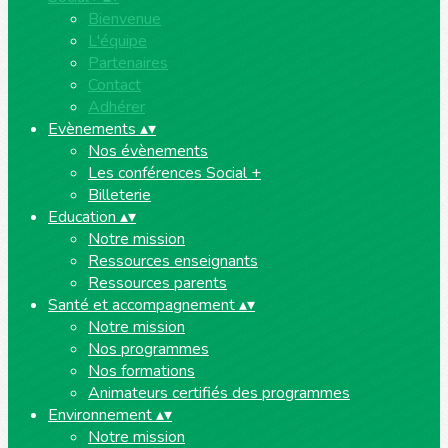
Bienvenue
L'équipe
Partenaires
Contact
Adhérer
Evènements
▴
▾
Nos évènements
Les conférences Social +
Billeterie
Education
▴
▾
Notre mission
Ressources enseignants
Ressources parents
Santé et accompagnement
▴
▾
Notre mission
Nos programmes
Nos formations
Animateurs certifiés des programmes
Environnement
▴
▾
Notre mission