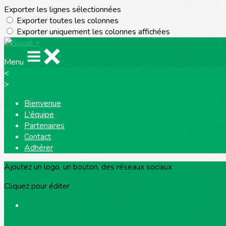
Exporter les lignes sélectionnées
Exporter toutes les colonnes
Exporter uniquement les colonnes affichées
Menu
<
>
Bienvenue
L'équipe
Partenaires
Contact
Adhérer
Ajoutez un logo, un bouton, des réseaux sociaux
Cliquez pour éditer