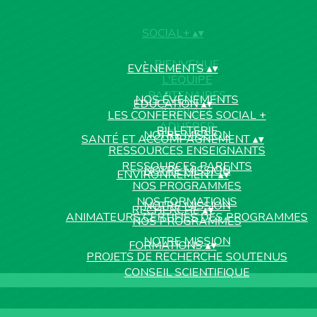
SOCIAL+
▴
▾
BIENVENUE
EVÈNEMENTS
▴
▾
L'ÉQUIPE
PARTENAIRES
NOS ÉVÈNEMENTS
EDUCATION
▴
▾
CONTACT
LES CONFÉRENCES SOCIAL +
ADHÉRER
BILLETERIE
NOTRE MISSION
SANTÉ ET ACCOMPAGNEMENT
▴
▾
RESSOURCES ENSEIGNANTS
RESSOURCES PARENTS
NOTRE MISSION
ENVIRONNEMENT
▴
▾
NOS PROGRAMMES
NOS FORMATIONS
NOTRE MISSION
RECHERCHE
▴
▾
ANIMATEURS CERTIFIÉS DES PROGRAMMES
NOS PROGRAMMES
NOTRE MISSION
FORMATIONS
▴
▾
PROJETS DE RECHERCHE SOUTENUS
CONSEIL SCIENTIFIQUE