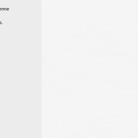
ienne
s.