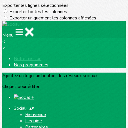
Exporter les lignes sélectionnées
Exporter toutes les colonnes
Exporter uniquement les colonnes affichées
Menu
<
>
Notre mission
Nos programmes
Ajoutez un logo, un bouton, des réseaux sociaux
Cliquez pour éditer
Social+
▴
▾
Bienvenue
L'équipe
Partenaires