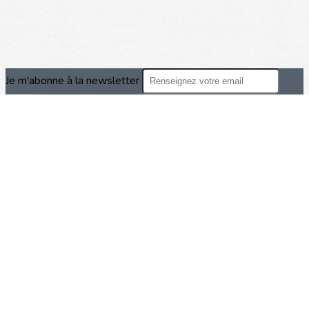
Je m'abonne à la newsletter
OK
Plan du site
Licences
Mentions légales
CGUV
Paramétrer vos cookies
Se connecter
Propulsé par AssoConnect, le logiciel des associations
d'Éducation
Vos choix en matière de confidentialité