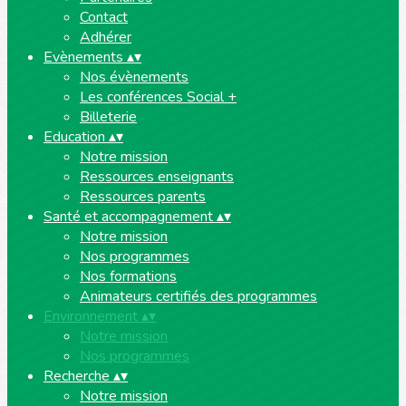
Contact
Adhérer
Evènements
▴
▾
Nos évènements
Les conférences Social +
Billeterie
Education
▴
▾
Notre mission
Ressources enseignants
Ressources parents
Santé et accompagnement
▴
▾
Notre mission
Nos programmes
Nos formations
Animateurs certifiés des programmes
Environnement
▴
▾
Notre mission
Nos programmes
Recherche
▴
▾
Notre mission