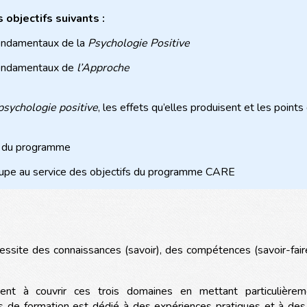
objectifs suivants :
 fondamentaux de la
Psychologie Positive
 fondamentaux de
l’Approche
psychologie positive
, les effets qu’elles produisent et les points
on du programme
roupe au service des objectifs du programme CARE
atique d’animateur
ite des connaissances (savoir), des compétences (savoir-faire)
t à couvrir ces trois domaines en mettant particulièreme
 de formation est dédié à des expériences pratiques et à des s