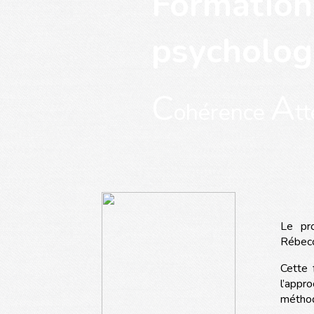
Formation
psychologi
C
A
ohérence
t
Le p
Rébecc
Cette 
l’appr
méthod