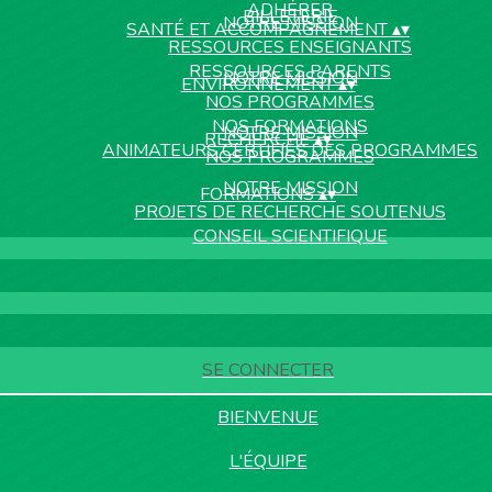
ADHÉRER
BILLETERIE
NOTRE MISSION
SANTÉ ET ACCOMPAGNEMENT
▴
▾
RESSOURCES ENSEIGNANTS
RESSOURCES PARENTS
NOTRE MISSION
ENVIRONNEMENT
▴
▾
NOS PROGRAMMES
NOS FORMATIONS
NOTRE MISSION
RECHERCHE
▴
▾
ANIMATEURS CERTIFIÉS DES PROGRAMMES
NOS PROGRAMMES
NOTRE MISSION
FORMATIONS
▴
▾
PROJETS DE RECHERCHE SOUTENUS
CONSEIL SCIENTIFIQUE
SE CONNECTER
BIENVENUE
L'ÉQUIPE