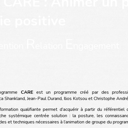
 CARE : Animer un
e positive
R
E
tention
elation
ngagement
rogramme
CARE
est un programme créé par des professi
a Shankland, Jean-Paul Durand, Ilios Kotsou et Christophe André
formation qualifiante permet d’acquérir à partir du référentiel
oche systémique centrée solution : la posture, les connaissa
es et techniques nécessaires à l’animation de groupe du prog